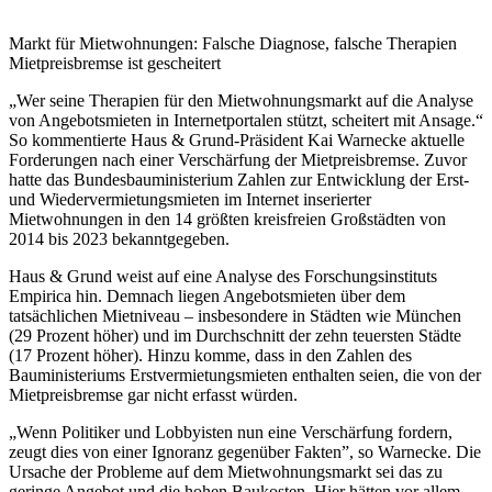
Markt für Mietwohnungen: Falsche Diagnose, falsche Therapien
Mietpreisbremse ist gescheitert
„Wer seine Therapien für den Mietwohnungsmarkt auf die Analyse
von Angebotsmieten in Internetportalen stützt, scheitert mit Ansage.“
So kommentierte Haus & Grund-Präsident Kai Warnecke aktuelle
Forderungen nach einer Verschärfung der Mietpreisbremse. Zuvor
hatte das Bundesbauministerium Zahlen zur Entwicklung der Erst-
und Wiedervermietungsmieten im Internet inserierter
Mietwohnungen in den 14 größten kreisfreien Großstädten von
2014 bis 2023 bekanntgegeben.
Haus & Grund weist auf eine Analyse des Forschungsinstituts
Empirica hin. Demnach liegen Angebotsmieten über dem
tatsächlichen Mietniveau – insbesondere in Städten wie München
(29 Prozent höher) und im Durchschnitt der zehn teuersten Städte
(17 Prozent höher). Hinzu komme, dass in den Zahlen des
Bauministeriums Erstvermietungsmieten enthalten seien, die von der
Mietpreisbremse gar nicht erfasst würden.
„Wenn Politiker und Lobbyisten nun eine Verschärfung fordern,
zeugt dies von einer Ignoranz gegenüber Fakten”, so Warnecke. Die
Ursache der Probleme auf dem Mietwohnungsmarkt sei das zu
geringe Angebot und die hohen Baukosten. Hier hätten vor allem