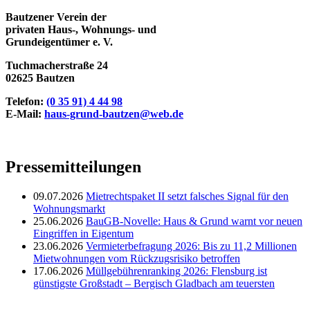
Bautzener Verein der
privaten Haus-, Wohnungs- und
Grundeigentümer e. V.
Tuchmacherstraße 24
02625 Bautzen
Telefon:
(0 35 91) 4 44 98
E-Mail:
haus-grund-bautzen@web.de
Pressemitteilungen
09.07.2026
Mietrechtspaket II setzt falsches Signal für den
Wohnungsmarkt
25.06.2026
BauGB-Novelle: Haus & Grund warnt vor neuen
Eingriffen in Eigentum
23.06.2026
Vermieterbefragung 2026: Bis zu 11,2 Millionen
Mietwohnungen vom Rückzugsrisiko betroffen
17.06.2026
Müllgebührenranking 2026: Flensburg ist
günstigste Großstadt – Bergisch Gladbach am teuersten