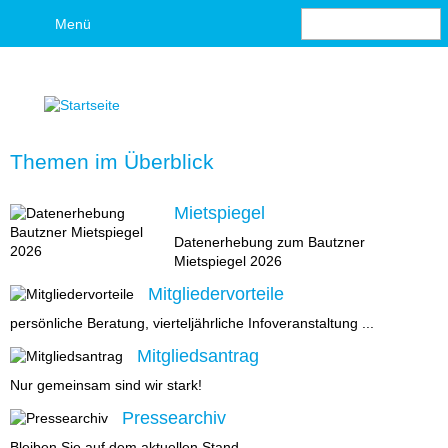
S
Menü
u
S
c
h
u
e
c
Themen im Überblick
h
Mietspiegel
f
Datenerhebung zum Bautzner
o
Mietspiegel 2026
Mitgliedervorteile
r
persönliche Beratung, vierteljährliche Infoveranstaltung ...
m
Mitgliedsantrag
u
Nur gemeinsam sind wir stark!
Pressearchiv
l
Bleiben Sie auf dem aktuellen Stand.