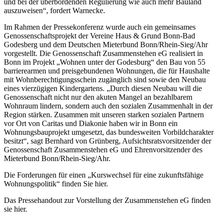
und bei der überbordenden Regulierung wie auch mehr Bauland
auszuweisen“, fordert Warnecke.
Im Rahmen der Pressekonferenz wurde auch ein gemeinsames
Genossenschaftsprojekt der Vereine Haus & Grund Bonn-Bad
Godesberg und dem Deutschen Mieterbund Bonn/Rhein-Sieg/Ahr
vorgestellt. Die Genossenschaft Zusammenstehen eG realisiert in
Bonn im Projekt „Wohnen unter der Godesburg“ den Bau von 55
barrierearmen und preisgebundenen Wohnungen, die für Haushalte
mit Wohnberechtigungsschein zugänglich sind sowie den Neubau
eines vierzügigen Kindergartens. „Durch diesen Neubau will die
Genossenschaft nicht nur den akuten Mangel an bezahlbarem
Wohnraum lindern, sondern auch den sozialen Zusammenhalt in der
Region stärken. Zusammen mit unseren starken sozialen Partnern
vor Ort von Caritas und Diakonie haben wir in Bonn ein
Wohnungsbauprojekt umgesetzt, das bundesweiten Vorbildcharakter
besitzt“, sagt Bernhard von Grünberg, Aufsichtsratsvorsitzender der
Genossenschaft Zusammenstehen eG und Ehrenvorsitzender des
Mieterbund Bonn/Rhein-Sieg/Ahr.
Die Forderungen für einen „Kurswechsel für eine zukunftsfähige
Wohnungspolitik“ finden Sie hier.
Das Pressehandout zur Vorstellung der Zusammenstehen eG finden
sie hier.