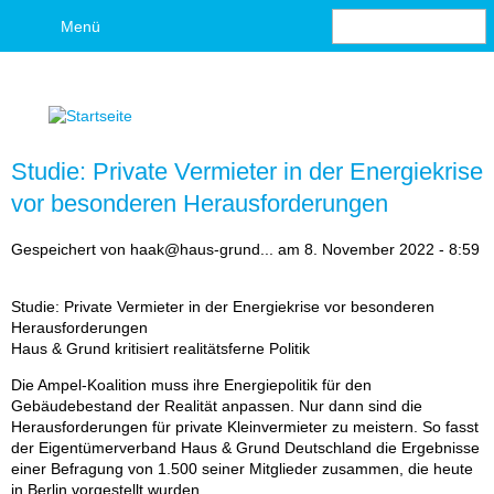
S
Menü
u
S
c
h
u
e
c
Studie: Private Vermieter in der Energiekrise
h
vor besonderen Herausforderungen
f
Gespeichert von
haak@haus-grund...
am
8. November 2022 - 8:59
o
Studie: Private Vermieter in der Energiekrise vor besonderen
Herausforderungen
r
Haus & Grund kritisiert realitätsferne Politik
m
Die Ampel-Koalition muss ihre Energiepolitik für den
Gebäudebestand der Realität anpassen. Nur dann sind die
u
Herausforderungen für private Kleinvermieter zu meistern. So fasst
der Eigentümerverband Haus & Grund Deutschland die Ergebnisse
l
einer Befragung von 1.500 seiner Mitglieder zusammen, die heute
in Berlin vorgestellt wurden.