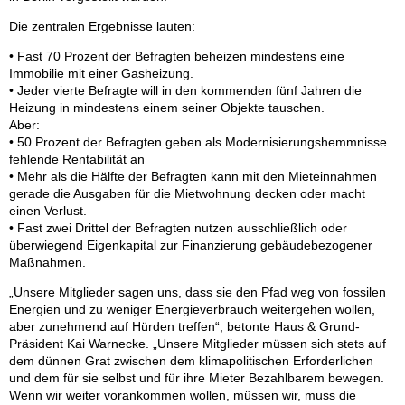
a
Die zentralen Ergebnisse lauten:
r
• Fast 70 Prozent der Befragten beheizen mindestens eine
Immobilie mit einer Gasheizung.
• Jeder vierte Befragte will in den kommenden fünf Jahren die
Heizung in mindestens einem seiner Objekte tauschen.
Aber:
• 50 Prozent der Befragten geben als Modernisierungshemmnisse
fehlende Rentabilität an
• Mehr als die Hälfte der Befragten kann mit den Mieteinnahmen
gerade die Ausgaben für die Mietwohnung decken oder macht
einen Verlust.
• Fast zwei Drittel der Befragten nutzen ausschließlich oder
überwiegend Eigenkapital zur Finanzierung gebäudebezogener
Maßnahmen.
„Unsere Mitglieder sagen uns, dass sie den Pfad weg von fossilen
Energien und zu weniger Energieverbrauch weitergehen wollen,
aber zunehmend auf Hürden treffen“, betonte Haus & Grund-
Präsident Kai Warnecke. „Unsere Mitglieder müssen sich stets auf
dem dünnen Grat zwischen dem klimapolitischen Erforderlichen
und dem für sie selbst und für ihre Mieter Bezahlbarem bewegen.
Wenn wir weiter vorankommen wollen, müssen wir, muss die