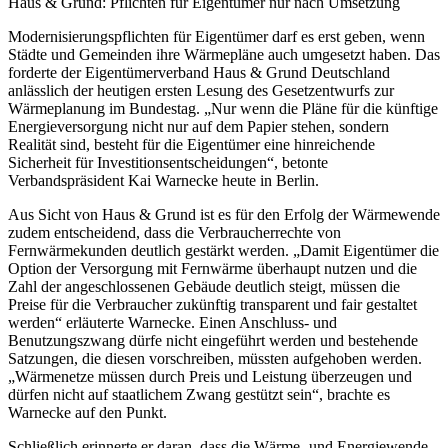
Haus & Grund: Pflichten für Eigentümer nur nach Umsetzung
Modernisierungspflichten für Eigentümer darf es erst geben, wenn
Städte und Gemeinden ihre Wärmepläne auch umgesetzt haben. Das
forderte der Eigentümerverband Haus & Grund Deutschland
anlässlich der heutigen ersten Lesung des Gesetzentwurfs zur
Wärmeplanung im Bundestag. „Nur wenn die Pläne für die künftige
Energieversorgung nicht nur auf dem Papier stehen, sondern
Realität sind, besteht für die Eigentümer eine hinreichende
Sicherheit für Investitionsentscheidungen“, betonte
Verbandspräsident Kai Warnecke heute in Berlin.
Aus Sicht von Haus & Grund ist es für den Erfolg der Wärmewende
zudem entscheidend, dass die Verbraucherrechte von
Fernwärmekunden deutlich gestärkt werden. „Damit Eigentümer die
Option der Versorgung mit Fernwärme überhaupt nutzen und die
Zahl der angeschlossenen Gebäude deutlich steigt, müssen die
Preise für die Verbraucher zukünftig transparent und fair gestaltet
werden“ erläuterte Warnecke. Einen Anschluss- und
Benutzungszwang dürfe nicht eingeführt werden und bestehende
Satzungen, die diesen vorschreiben, müssten aufgehoben werden.
„Wärmenetze müssen durch Preis und Leistung überzeugen und
dürfen nicht auf staatlichem Zwang gestützt sein“, brachte es
Warnecke auf den Punkt.
Schließlich erinnerte er daran, dass die Wärme- und Energiewende