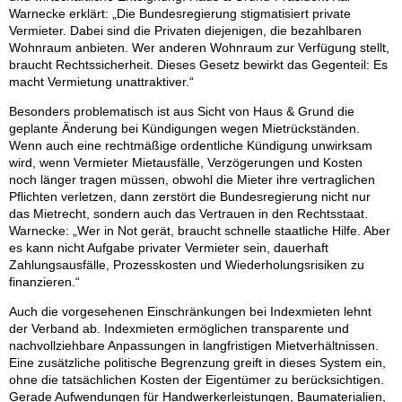
Warnecke erklärt: „Die Bundesregierung stigmatisiert private
a
Vermieter. Dabei sind die Privaten diejenigen, die bezahlbaren
Wohnraum anbieten. Wer anderen Wohnraum zur Verfügung stellt,
r
braucht Rechtssicherheit. Dieses Gesetz bewirkt das Gegenteil: Es
macht Vermietung unattraktiver.“
Besonders problematisch ist aus Sicht von Haus & Grund die
geplante Änderung bei Kündigungen wegen Mietrückständen.
Wenn auch eine rechtmäßige ordentliche Kündigung unwirksam
wird, wenn Vermieter Mietausfälle, Verzögerungen und Kosten
noch länger tragen müssen, obwohl die Mieter ihre vertraglichen
Pflichten verletzen, dann zerstört die Bundesregierung nicht nur
das Mietrecht, sondern auch das Vertrauen in den Rechtsstaat.
Warnecke: „Wer in Not gerät, braucht schnelle staatliche Hilfe. Aber
es kann nicht Aufgabe privater Vermieter sein, dauerhaft
Zahlungsausfälle, Prozesskosten und Wiederholungsrisiken zu
finanzieren.“
Auch die vorgesehenen Einschränkungen bei Indexmieten lehnt
der Verband ab. Indexmieten ermöglichen transparente und
nachvollziehbare Anpassungen in langfristigen Mietverhältnissen.
Eine zusätzliche politische Begrenzung greift in dieses System ein,
ohne die tatsächlichen Kosten der Eigentümer zu berücksichtigen.
Gerade Aufwendungen für Handwerkerleistungen, Baumaterialien,