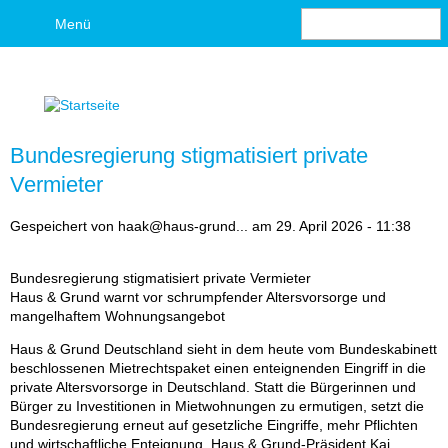
S
Menü
u
S
c
h
u
e
c
Bundesregierung stigmatisiert private
h
Vermieter
f
Gespeichert von
haak@haus-grund...
am
29. April 2026 - 11:38
o
Bundesregierung stigmatisiert private Vermieter
Haus & Grund warnt vor schrumpfender Altersvorsorge und
r
mangelhaftem Wohnungsangebot
m
Haus & Grund Deutschland sieht in dem heute vom Bundeskabinett
beschlossenen Mietrechtspaket einen enteignenden Eingriff in die
u
private Altersvorsorge in Deutschland. Statt die Bürgerinnen und
Bürger zu Investitionen in Mietwohnungen zu ermutigen, setzt die
l
Bundesregierung erneut auf gesetzliche Eingriffe, mehr Pflichten
und wirtschaftliche Enteignung. Haus & Grund-Präsident Kai