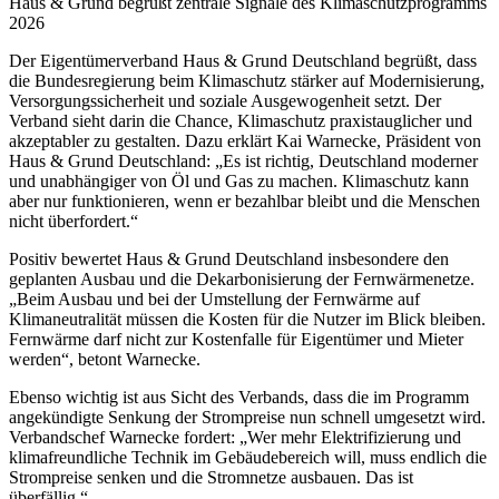
Haus & Grund begrüßt zentrale Signale des Klimaschutzprogramms
2026
Der Eigentümerverband Haus & Grund Deutschland begrüßt, dass
die Bundesregierung beim Klimaschutz stärker auf Modernisierung,
Versorgungssicherheit und soziale Ausgewogenheit setzt. Der
Verband sieht darin die Chance, Klimaschutz praxistauglicher und
akzeptabler zu gestalten. Dazu erklärt Kai Warnecke, Präsident von
Haus & Grund Deutschland: „Es ist richtig, Deutschland moderner
und unabhängiger von Öl und Gas zu machen. Klimaschutz kann
aber nur funktionieren, wenn er bezahlbar bleibt und die Menschen
nicht überfordert.“
Positiv bewertet Haus & Grund Deutschland insbesondere den
geplanten Ausbau und die Dekarbonisierung der Fernwärmenetze.
„Beim Ausbau und bei der Umstellung der Fernwärme auf
Klimaneutralität müssen die Kosten für die Nutzer im Blick bleiben.
Fernwärme darf nicht zur Kostenfalle für Eigentümer und Mieter
werden“, betont Warnecke.
Ebenso wichtig ist aus Sicht des Verbands, dass die im Programm
angekündigte Senkung der Strompreise nun schnell umgesetzt wird.
Verbandschef Warnecke fordert: „Wer mehr Elektrifizierung und
klimafreundliche Technik im Gebäudebereich will, muss endlich die
Strompreise senken und die Stromnetze ausbauen. Das ist
überfällig.“