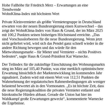
Hohe Fallhöhe für Friedrich Merz – Erwartungen an eine
Trendwende
WohnKlima-Index mit höchstem Wert
Private Kleinvermieter als größte Vermietergruppe in Deutschland
erwarten von der neuen Bundesregierung einen Kurswechsel – das
zeigt der WohnKlima-Index von Haus & Grund, der im März 2025
mit 100,2 Punkten seinen bisherigen Höchststand erreichte. „Das
sind Vorschusslorbeeren für die neue Bundesregierung. Wenn jetzt
nicht geliefert wird, wird sich das Pendel ganz schnell wieder in die
andere Richtung bewegen und das würde für den
Mietwohnungsmarkt – für Mieter und Vermieter – nichts Positives
bedeuten“, sagte Haus & Grund-Präsident Kai Warnecke.
Der Teilindex für die zukünftige Einschätzung des Wohnungsmarkts
stieg im März auf 105,40 Punkte, was eine merklich optimistischere
Erwartung hinsichtlich der Marktentwicklung im kommenden Jahr
signalisiert. Zudem wird mit einem Wert von 112,51 Punkten die
Wahrnehmung der regulatorischen Rahmenbedingungen als weniger
belastend bewertet als in den Vormonaten. „Es ist höchste Zeit, dass
die neue Regierungskoalition die privaten Vermieter entlastet und
bürokratische Hürden abbaut. Gerade die Union hat hier im
Wahlkampf große Erwartungen geweckt“, kommentierte Warnecke
die Ergebnisse.